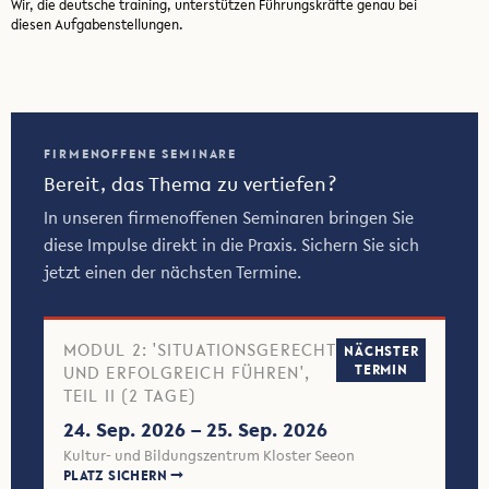
Wir, die deutsche training, unterstützen Führungskräfte genau bei
diesen Aufgabenstellungen.
FIRMENOFFENE SEMINARE
Bereit, das Thema zu vertiefen?
In unseren firmenoffenen Seminaren bringen Sie
diese Impulse direkt in die Praxis. Sichern Sie sich
jetzt einen der nächsten Termine.
MODUL 2: 'SITUATIONSGERECHT
NÄCHSTER
UND ERFOLGREICH FÜHREN',
TERMIN
TEIL II (2 TAGE)
24. Sep. 2026 – 25. Sep. 2026
Kultur- und Bildungszentrum Kloster Seeon
PLATZ SICHERN