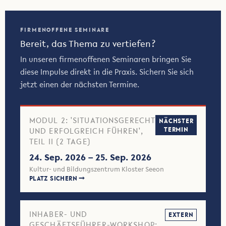
FIRMENOFFENE SEMINARE
Bereit, das Thema zu vertiefen?
In unseren firmenoffenen Seminaren bringen Sie
diese Impulse direkt in die Praxis. Sichern Sie sich
jetzt einen der nächsten Termine.
MODUL 2: 'SITUATIONSGERECHT
NÄCHSTER
UND ERFOLGREICH FÜHREN',
TERMIN
TEIL II (2 TAGE)
24. Sep. 2026 – 25. Sep. 2026
Kultur- und Bildungszentrum Kloster Seeon
PLATZ SICHERN
INHABER- UND
EXTERN
GESCHÄFTSFÜHRER-WORKSHOP: