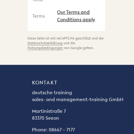
Our Terms and
Terms
Conditions apply
Diese Seite ist mit reCAPTCHA geschützt und die
Datenschutzerklärung
und die
Nutzungsbedingungen
von Google gelten.
KONTAKT
deutsche training
sales- and management-training GmbH
Martinistraße 7
83370 Seeon
Phone: 08667 – 7177