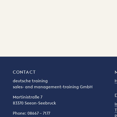
CONTACT
deutsche training
H
sales- and management-training GmbH
Martinistraße 7
83370 Seeon-Seebruck
I
T
Phone: 08667 – 7177
P