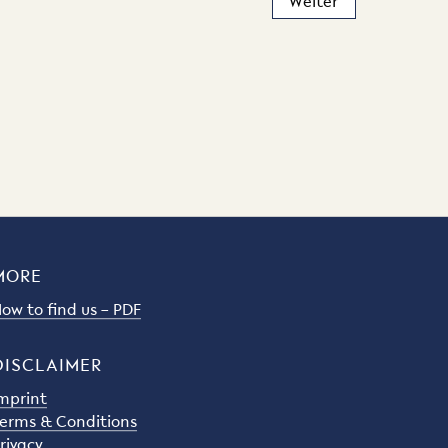
MORE
ow to find us – PDF
DISCLAIMER
mprint
erms & Conditions
rivacy