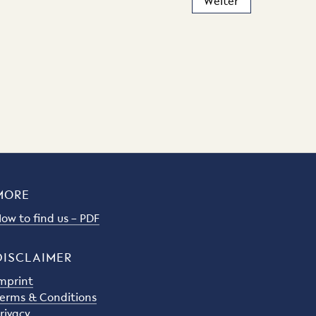
MORE
ow to find us – PDF
DISCLAIMER
mprint
erms & Conditions
rivacy