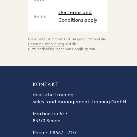
Our Terms and
Terms
Conditions apply
Diese Seite ist mit reCAPTCHA geschützt und die
Datenschutzerklärung
und die
Nutzungsbedingungen
von Google gelten.
KONTAKT
deutsche training
sales- and management-training GmbH
Martinistraße 7
83370 Seeon
Phone: 08667 – 7177