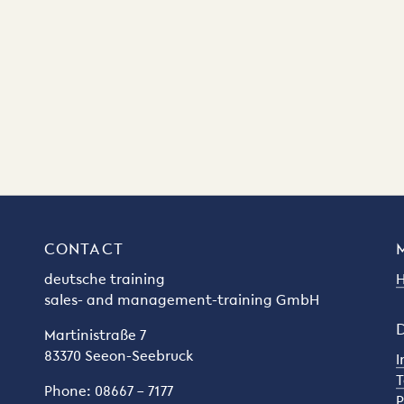
CONTACT
deutsche training
H
sales- and management-training GmbH
Martinistraße 7
83370 Seeon-Seebruck
I
T
Phone: 08667 – 7177
P